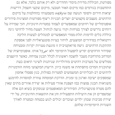
מפורטת, הכוללת מדידת מימדי החדרים ולא רק אותם בלבד, אלא גם
התחשבות בגורמים כמו מיקום האור הטבעי, מיקום שקעי חשמל, דרישות
יציאות חירום ודפוסי תנועה שמ wpływ משמעותי בהחלטות על מיקום
הרהיטים. מעצבים מקצועיים יוצרים תכניות ריצוף מפורטות המציגות סידורים
אופטימליים של רהיטים שמאפשרים לעמוד במטרות חינוכיות, תוך שמירה על
רווחים נדרשים לצורך בטיחות וקווי נגיעה לניהול. הצעת מחיר לרהיטי גינה
כוללת כלים לדימות תלת-ממדי המאפשרים למנהלים לעשות הליכה
וירטואלית בסידורים המוצעים, לזיהוי בעיות פוטנציאליות לפני אספקת
ההתקנת הרהיטים. גישה פרואקטיבית זו מונעת טעויות יקרות ומבטיחה
שסידור הרהיטים יסייע לתפעול היומיומי ולא יعرבל אותו. אופטימיזציה של
המרחב מתרחבת מעבר להצבה ראשונית לכלל תכנון צמיחה, כאשר היועצים
ממליצים על מערכות רהיטים מודולריות שניתנות לשינוי תיאום בעת
שתוכנית המרכז מתפתחת או משנה כיוון. הייעוץ המקצועי מזהה הזדמנויות
לרהיטים רב-תכליתיים המשמשים למטרות כפולות, כגון ספסלי אחסון
שמספקים ישיבה וארגון בו זמנית. הדרכת המומחה עוזרת למוסדות להימנע
משגיאות תכנון נפוצות כמו הצפנת אזורי פעילות או יצירת אזורים מתים שאין
להם מטרה פונקציונלית. הסידורים המאופטמים שנוסקים בשיא הם אלה
שמשפרים הן את היעילות התפעולית והן את התוצאות החינוכיות, על ידי
יצירת סביבות שבהן ילדים ועובדים יכולים לנוע בבטחה ובמטרה לאורך
השגרות היומיומיות שלהם.