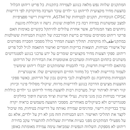
המתקנים שלווה נפש מלאה בנוגע לעמידה בתקנות. כל פריט ריהוט הכלול
בהצעת מחיר מקצועית לריהוט גני ילדים עובר הערכה מדוקדקת לפי דרישות
CPSC הנוכחיות, תקנים לבטיחות של ASTM, ודרישות רישוי ספציפיות
למצב שמשתנות במידה רבה בין חלופות שונות. גישה זו הכוללת מונעת
ניחושים מצד המנהלים, אשר אחרת עלולים להיתקל בקשיים באימות האם
פריטי ריהוט מסוימים עומדים ברשת המורכבת של תקנות הבטיחות ששולטות
במתקניطفלה מוקדמת. תהליך הצעת המחיר כולל מסמכי הסברה מפורטים
של אישורי בטיחות, תוצאות בדיקות חומרים ואישור התאמה לגיל לכל פריט
ריהוט. ספקי הצעות מחיר מקצועיים שומרים על ידע עדכני בנוגע לסטנדרטים
משתנים בתחום הבטיחות ומעדכנים אוטומטית את הבחירות של הריהוט
בהתאם לדרישות חדשות, כדי להבטיח שהמתקנים יקבלו ריהוט שימשיך
לעמוד בדרישות לאורך כל מחזור החיים השימושיים שלו. אינטגרציית
הבטיחות מתרחבת גם להמלצות לגבי מיקום נכון של הריהוט, כאשר ספקי
ההצעות מציעים הדרכה בנוגע לדרישות מרווח, שיקולי מסלולי פינוי וכיווץ
קווי ראייה לאיתור יעיל. מערכות רבות להצעת מחיר לריהוט גני ילדים כוללות
אביזרי בטיחות כגון מגני פינות, נעילי ארונות וציוד מניעת היפוך כחלקים
סטנדרטיים ולא כשיקולים מאוחרים. מסמכי ההצעה משמשים כראיה יקרה
ערך בבדיקות רישוי, ומדגימים שמירה נאותה על דרישות בטיחות, מה שיכול
לקצר את תהליכי האישור. דגש הבטיחות הזה מגן לא רק על ילדים, אלא גם
על מפעילי המתקנים מפני בעיות אחריות שעלולות להתעורר עקב בחירת
ריהוט לא מספקת. השלווה הנפשית שמביאה עימה עמידה מאומתת באופן