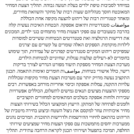
במיוחד לסביבות טיפת ילדים בעלת תנועה גבוהה. תהליך הצעת המחיר
המאובטח חוסך מנהליהם שעות רבות של מחקר והשוואת מחירים,
ומאחד קטגוריות רבות של ריהוט להצעה מקיפה אחת הכוללת
مواصفات סטנדרטיות ותיאום אספקה. הבטחת האיכות נעשית קלה
בהרבה כשעובדים עם ספקי הצעות מחיר מתמחים בגני ילדים, המכונים
את דרישות הרגולציה ואת סטנדרטים הבטיחות ששייכים למוסדות
לילדות מוקדמת. הספקים האלה שומרים על קשרים עם יצרנים
שמפיקים ריהוט המקיים סטנדרטים קפדניים של עמידות, תוך שימוש
בחומרים לא-רעילים וצלעות עגולות, שחיוניים לבטיחות הילדים.
מערכת הצעת המחיר מספקת תיעוד מפורט הנדרש לצורך בדיקות
רישוי, כולל אישורי בטיחות, مواصفות חומרים ואימות התאמה. תכנון
התקציב נעשה מדויק יותר עם מערכות הצעת מחיר מקיפות שכוללות
עלויות התקנה, עמלות אספקה וכיסוי אחריות מורחב באפשרות. רבים
מספקי ההצעות מציעים תנאים גמישים לתשלום, הכוללים אפשרויות
שכירות ולוחות אספקה בשלבים המתאימים למחזורים תקציביים
ולזמנים לפתיחה של המתקן. הייעוץ המקצועי הכלול בשירותי הצעות
מחיר איכותיות עוזר למקסם את ניצול השטח וביצוע בחירה מיטבית של
הריהוט בהתאם לחיזויי ההירשמות ולדרישות התוכנית. המרכזים נהנים
ממערכות יחסים מתמשכות עם ספקי הצעות מחיר שמציעים שירותי
החלפה, תמיכה בתפעול ושירותי תכנון לקראת הרחבה עתידית. תהליך