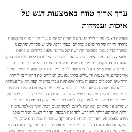
ערך ארוך טווח באמצעות דגש על
איכות ועמידות
מערכת הצעת מחיר לריהוט גנים מיועדת למקסום ערך ארוך טווח באמצעות
בחירה זהירה של רהיטים איכותיים, בעלי דרגת שימוש מסחרי, שתוכננו
במיוחד כדי לעמוד בסביבה הדורשת של מתקני טיפול בילדים, ומביאות
תשואה גבוהה על ההשקעה בהשוואה לחלופות המיועדות לשימוש ביתי. ספקי
הצעות מחיר מקצועיים מבינים שריהוט לגנים ניצב בפני אתגרים ייחודיים,
ביניהם שימוש מתמיד על ידי מספר ילדים, ניקוי תדיר באמצעות חומרי חיטוי
אגרסיביים, והשפעות וריעולים בלתי נמנעים המלווים את החינוך בגיל הרך.
הרהיטים הכלולים בהצעות מחיר איכותיות עברו בדיקות קפדניות של עמידות,
כולל אימות יכולת נשיאה, עמידות בפני שחיקה של משטחים ועמידות כימית
בפני חומרי ניקוי הנמצאים בשימוש שכיח בסביבות טיפול בילדים. דגש זה על
עמידות עובר ישירות לחיסכון בעלויות לאורך זמן, שכן רהיטים איכותיים
שומרים על מראהם ופונקציונליותם למשך שנים רבות יותר מאלטרנטיבות
זולות יותר שעלולות להידרש להחלפה תכופה. תהליך הצעת המחיר כולל
מידע מפורט על האחריות והנחיות לתחזוקה שעוזרות למתקנים להגן על
השקעתם באמצעות הליכי טיפול וניקוי מתאימים. רבים מספקי הצעות המחיר
המקצועיים מציעים אפשרויות אחריות מורחבות ושירותי תחזוקה שמחזקים