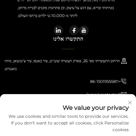
בטיחותי ובריא, עם דגש על עיצוב, וכן פתרונות מוכנים לבניית מרחב,
ליותר מ-10,000 גני ילדים ברחבי העולם.
התקשרו אלינו
הרחוב התעשייתי מס' 26, פארק תעשייה שונג'ינג, עיר באנפו, עיר צ'ונגשאן, מחוז
גואנגדונג
+86-15019555811
[email protected]
We value your privacy
We use cookies and similar tools to provide our services.
כל הזכויות שמורות © 2026 Zhongshan Haijilun Cultural And Educational
If you don't want to accept all cookies, click Personalize
Product Co., Ltd.. כל הזכויות שמורות.
מדיניותICY
cookies.