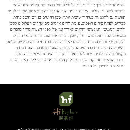
עוד יותר את הערך ארוך הטווח על ידי טיפול בתיקונים קטנים לפני שהם
הופכים לבעיות גדולות. איכות הבניה הגבוהה של רהיטים מסוג מסחרי לגנים
תורמת גם לתוצאות בטיחות טובות יותר, שכן רהיטים בנויים היטב פחות
סבירים לפתח צירים רופפים, פינות חדים או סיכונים אחרים העלולים לסכן
ילדים. המוניטין המקצועי והקיום לאורך זמן של ספקי הצעות מחיר מוכרים
מוסיפים שכבה נוספת של ערך, שכן חברות אלו שומרות על מלאי חלקים
ויכולות שירות התומכות ברהיטים לאורך כל מחזור החיים השימושיים שלהם.
ההשקעה הראשונית ברהיטים איכותיים באמצעות מערכת הצעת מחיר
מקצועית לגני ילדים משתלמת לאורך זמן דרך הפחתת עלויות ההחלפה,
הורדת הוצאות תחזוקה ושיפור מוניטין המתקן, מה שיכול לקדם את השבת
התלמידים ושמרן על הצוות.
מותג מוביל מסין במשך למעלה מ-20 שנה, המספק ריהוט לגני ילדים