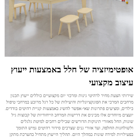
אופטימיזציה של חלל באמצעות ייעוץ
עיצוב מקצועי
שירותי הצעת מחיר לרהיטי גינות ומרכזי יום מקצועיים כוללים ייעוץ תכנון
מרחבים המרבי את הפונקציונליות והיעילות של כל רגל מרובע במרחבי טיפול
בילדים, ומציעים פתרונות שאי-אפשר להשיג באמצעות קניית רהיטים בודדים.
יועצים מיוחדים אלו מבינים את דרישות המרחב הייחודיות של קבוצות גיל
שונות, החל מאזורי תינוקות הדורשים שבילים רחבים למיטת גלגלים
ולשולחנות החלפה, ועד אזורי גנים שצרכים סידור רהיטים גמיש התומך
בפעילויות למידה שונות במהלך היום. תהליך הייעוץ מתחיל בהערכת מתקן