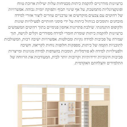
ברעיונות מודרניים להקמת כיתות מבטיחות עלות יעילות ארוכת טווח
ופונקציונליות מתמשכת, על אף שינוי תכוף ותפוקה יומית גבוהה. אפשרויות
של רהיטים עם צבעים מוקדשים או ערכניים עוזרים ליצור אזורי למידה
מובחנים ותומכים בניהול כיתות על ידי סימני חזותיים לפעילויות שונות
ולקיפוס התנהגתי. שילבת פתרונות אחסון פנימיים בתוך רהיטים המשמשים
ברעיונות להקמת כיתות שומרת חומרי למידה מסודרים וקלים לגישה, תוך
שמירה על סביבות למידה נקיות ומבולטות. אפשרויות ישיבה רכות, המשולבות
לתוכניות הקמה של כיתות, מספקות חלופות נוחות לקריאה, חשיבה
ולפעילויות למידה לא פורמליות, תומכות בהעדפות למידה מגוונות ומייצרות
סביבות חינוכיות ידידותיות וקרובות יותר לבית, המעודכות את הרווחה של
התלמידים והצלחתם האקדמית.