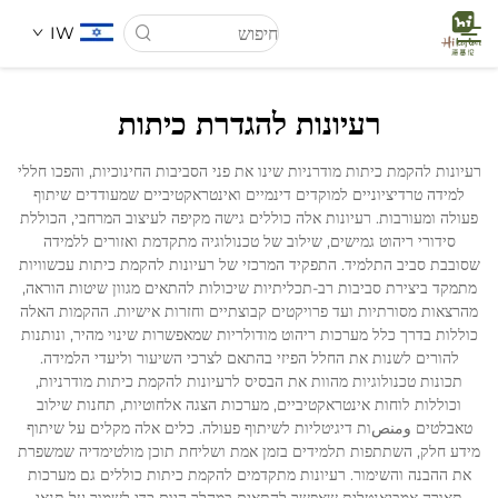
IW
רעיונות להגדרת כיתות
דף הבית
רעיונות להקמת כיתות מודרניות שינו את פני הסביבות החינוכיות, והפכו חללי
למידה טרדיציוניים למוקדים דינמיים ואינטראקטיביים שמעודדים שיתוף
עַל אָמַת
פעולה ומעורבות. רעיונות אלה כוללים גישה מקיפה לעיצוב המרחבי, הכוללת
סידורי ריהוט גמישים, שילוב של טכנולוגיה מתקדמת ואזורים ללמידה
שסובבת סביב התלמיד. התפקיד המרכזי של רעיונות להקמת כיתות עכשוויות
מוצרים
מתמקד ביצירת סביבות רב-תכליתיות שיכולות להתאים מגוון שיטות הוראה,
מהרצאות מסורתיות ועד פרויקטים קבוצתיים וחזרות אישיות. ההקמות האלה
כוללות בדרך כלל מערכות ריהוט מודולריות שמאפשרות שינוי מהיר, ונותנות
חֲדָשִים
להורים לשנות את החלל הפיזי בהתאם לצרכי השיעור וליעדי הלמידה.
תכונות טכנולוגיות מהוות את הבסיס לרעיונות להקמת כיתות מודרניות,
וכוללות לוחות אינטראקטיביים, מערכות הצגה אלחוטיות, תחנות שילוב
מקרים
טאבלטים ومنصות דיגיטליות לשיתוף פעולה. כלים אלה מקלים על שיתוף
מידע חלק, השתתפות תלמידים בזמן אמת ושליחת תוכן מולטימדיה שמשפרת
את ההבנה והשימור. רעיונות מתקדמים להקמת כיתות כוללים גם מערכות
לְהִתְחַבֵּר אֵלֵינוּ