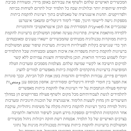
המכשירים האישיים שלהם ולשתף את עבודתם באופן מיידי, ומעודדת סביבת
למידה שיתופית יותר וכלולנית שבה כל תלמיד יכול לתרום לשיחות בכיתה
ולפרויקטים. תחנות אינטגרציה של טאבלטים בתוך רעיונות להקמת כיתות
מספקות גישה ליישומי חינוך, ספרי לימוד דיגיטליים ומשאבי אינטרנט
שמגבירים את учебנית המסורתית עם תוכן אינטראקטיבי והזדמנויות
ללמידה מותאמת אישית. פתרונות טעינה ואחסון המשולבים ברעיונות להקמת
כיתות ממוקדות טכנולוגיה מבטיחים שהמכשירים יישארו טעונים ומאובטחים
תוך כדי שנגישים בקלות לפעילויות חינוכיות. מערכות שיפור שמע המשולבות
ברעיונות להקמת כיתות משפרות את איכות השמע ומבטיחות שכל התלמידים
יוכלו לשמוע בבירור הוראות, תוכן מולטימדיה והצגות עמיתים ללא קשר
למיקום הישיבה או לקשיי שמיעה שלהם. מצלמות מסמכים ומערכות הטלה
המופיעות ברעיונות מתקדמים להקמת כיתות מאפשרים למורים להציג
חומרים פיזיים, עבודות תלמידים והדגמות בזמן אמת לכל הכיתה, ובכך סוגרות
את הפער בין חומרי למידה דיגיטליים ומסורתיים. אחסון מבוסס ענן ومنصות
שיתוף פעולה הנתמכות על ידי רעיונות אלו להקמת כיתות מאפשרים
לתלמידים לגשת לעבודותיהם מכל מקום ולשתף פעולה בפרויקטים הן במהלך
השיעורים והן מחוץ לשעות הלימוד. אינטגרציה של תוכנות חינוכיות ומערכות
ניהול למידה בתוך רעיונות להקמת כיתות מקלה על משימות ניהוליות, עוקבת
אחר התקדמות התלמידים ומספקת מידע חשוב לשיפור ההוראה ולתמיכה
בצרכים האישיים של כל תלמיד. אבטחת רשת חזקה ויכולות ניהול מכשירים
המשולבות ברעיונות להקמת כיתות עשירות בטכנולוגיה מגינות על נתוני
תלמידים ומבטיחות שימוש מתאים במשאבי הדיגיטל, תוך שמירה על