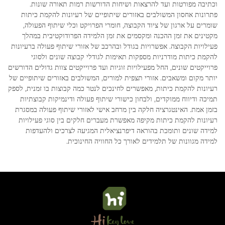
וכתיבה מפורטות ועד להרצאות ושיחות הדורשות רמות תאורה שונות.
פתרונות אחסון המשולבים באזורים שיתופיים של רעיונות להקמת כיתות
שומרים על ארגון של ציוד הקבוצה, חומרי הפרויקט וכלי שיתוף הפעולה,
מקטינים את זמן ההכנה ומקסמים את זמן הלמידה הפרודוקטיבית במהלך
פעילויות הקבוצה. אפשרויות בגודל ובהרכב של אזורי שיתוף פעולה ברעיונות
להקמת כיתות מודרניות מספקות תאימות לגודלי קבוצה שונים ולסוגי
פרוייקטים שונים, החל מפעילויות זוגיות ועד פרוייקטים צוות גדולים הדורשים
יותר מקום ומשאבים. אזורי תצפית למורים, המשולבים באזורים שיתופיים של
רעיונות להקמת כיתות, מאפשרים לחינכים לנטר כמה קבוצות בו זמנית, לספק
תמיכה ודיווח ממוקדים, ולבחון כישורי שיתוף פעולה ודינמיקות קבוצתיות
בזמן אמת. האינטגרציה חלקה בין מרחב אישי לאזורי שיתוף פעולה במסגרת
רעיונות להקמת כיתות מקיפה מאפשרת מעברים חלקים בין סוגי פעילויות
למידה שונים ותומכת בהוראה דיפרנציאלית המגיעה לצרכים ולהעדפות
למידה מגוונות של תלמידים לאורך כל החוויה החינוכית.