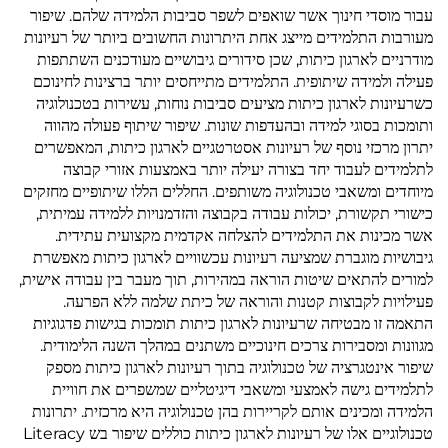
עבור מוסדי חינוך אשר שואפים לשפר סביבות הלמידה שלהם. שיפור
מעורבות התלמידים מייצג אחת היתרונות החשובים ביותר של רעיונות
מודרניים לארגון כיתות, שכן סידורים גיבושיים מעודכנים השתתפות
פעילה ולמידה שיתופית. התלמידים מתייחסים יותר ברצינות לחינוכם
כשרעיונות לארגון כיתות מציעים סביבות נוחות, עשירות בטכנולוגיה
ותומכות בסוגי למידה ובהעדפות שונות. שיפור שיתוף פעולה מהווה
יתרון מרכזי נוסף של רעיונות אסטרטגיים לארגון כיתות, המאפשרים
לתלמידים לעבוד יחד בצורה יעילה יותר באמצעות אזורי קבוצה
מיוחדים ומשאבי טכנולוגיה משותפים. החללים הללו שיתופיים מחזקים
כישורי תקשורת, יכולות עבודה בקבוצה והזדמנויות ללמידה עמיתית,
אשר מכינות את התלמידים להצלחה אקדמית מקצועית עתידית.
גיבושיות מוגברת שמציעה רעיונות עכשוויים לארגון כיתות מאפשרת
למורים להתאים שיטות הוראה במהירות, תוך מעבר בין עבודה אישית,
פעילויות לקבוצות קטנות והוראה של כיתת שלמה ללא הפרעה.
התאמה זו מבטיחה שרעיונות לארגון כיתות תומכות בגישות פדגוגיות
מגוונות ומסבירות צרכים חינוכיים משתנים במהלך השנה הלימודית.
שיפור אינטגרציה של טכנולוגיה בתוך רעיונות לארגון כיתות מספק
לתלמידים גישה לאמצעי ומשאבי דיגיטליים שמשפרים את חוויית
הלמידה ומכינים אותם לקריירות בהן טכנולוגיה היא מרכזית. יתרונות
טכנולוגיים אלו של רעיונות לארגון כיתות כוללים שיפור בש Literacy