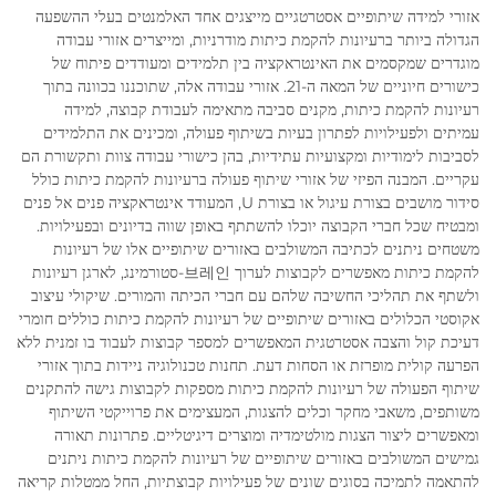
אזורי למידה שיתופיים אסטרטגיים מייצגים אחד האלמנטים בעלי ההשפעה
הגדולה ביותר ברעיונות להקמת כיתות מודרניות, ומייצרים אזורי עבודה
מוגדרים שמקסמים את האינטראקציה בין תלמידים ומעודדים פיתוח של
כישורים חיוניים של המאה ה-21. אזורי עבודה אלה, שתוכננו בכוונה בתוך
רעיונות להקמת כיתות, מקנים סביבה מתאימה לעבודת קבוצה, למידה
עמיתים ולפעילויות לפתרון בעיות בשיתוף פעולה, ומכינים את התלמידים
לסביבות לימודיות ומקצועיות עתידיות, בהן כישורי עבודה צוות ותקשורת הם
עקריים. המבנה הפיזי של אזורי שיתוף פעולה ברעיונות להקמת כיתות כולל
סידור מושבים בצורת עיגול או בצורת U, המעודד אינטראקציה פנים אל פנים
ומבטיח שכל חברי הקבוצה יוכלו להשתתף באופן שווה בדיונים ובפעילויות.
משטחים ניתנים לכתיבה המשולבים באזורים שיתופיים אלו של רעיונות
להקמת כיתות מאפשרים לקבוצות לערוך 브레인-סטורמינג, לארגן רעיונות
ולשתף את תהליכי החשיבה שלהם עם חברי הכיתה והמורים. שיקולי עיצוב
אקוסטי הכלולים באזורים שיתופיים של רעיונות להקמת כיתות כוללים חומרי
דעיכת קול והצבה אסטרטגית המאפשרים למספר קבוצות לעבוד בו זמנית ללא
הפרעה קולית מופרזת או הסחות דעת. תחנות טכנולוגיה ניידות בתוך אזורי
שיתוף הפעולה של רעיונות להקמת כיתות מספקות לקבוצות גישה להתקנים
משותפים, משאבי מחקר וכלים להצגות, המעצימים את פרוייקטי השיתוף
ומאפשרים ליצור הצגות מולטימדיה ומוצרים דיגיטליים. פתרונות תאורה
גמישים המשולבים באזורים שיתופיים של רעיונות להקמת כיתות ניתנים
להתאמה לתמיכה בסוגים שונים של פעילויות קבוצתיות, החל ממטלות קריאה