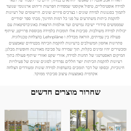
תאורה אמביאנטלית שאפשר להתאים במהלך היום כדי לשמור על תנאי
למידה אופטימליים, טיפול אקוסטי שמפחית הפרעות וריהוט ארגונומי שנועד
לתמוך בסגנונות למידה שונים ו בצרכים פיזיים שונים. היישומים של רעיונות
להקמת כיתות משתרעים על פני כל רמות החינוך, מבתי ספר יסודיים
שמממשים סידורי ישיבה גמישים ועד אולמות הרצאות באוניברסיטאות עם
יכולות למידה משולבות. סביבות אלו תומכות בלמידה מבוססת פרויקט, שיתוף
פעולה בין עמיתים, הוראה מבדלת ו Lehrpläne בהצלחת טכנולוגיה.
פתרונות אחסון המשולבים ברעיונות להקמת הכיתה מבטיחים שאמצעים
ומכשירים יהיו זמינים בקלות, תוך שמירה על סביבה מאורגנת וחופשית מבלגן.
המיקום האסטרטגי של תחנות למידה, אזורי שקט ואזורי שיתוף פעולה בתוך
רעיונות להקמת הכיתות יוצר חללים נפרדים לסוגים שונים של פעילויות
חינוכיות, ובסופו של דבר תומכים בהעדפות למידה שונות ומעודדים הצלחה
אקדמית באמצעות עיצוב סביבתי ממוקד.
שחרור מוצרים חדשים