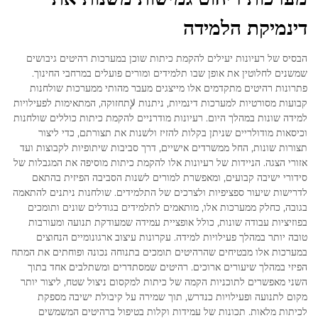
דינמיקת הלמידה
הבסיס של רעיונות יעילים להקמת כיתות שוכן במערכות רהיטים גיבושים
שמשנים לחלוטין את אופן שבו תלמידים ומורים פועלים במרחבי החינוך.
פתרונות רהיטים מתקדמים אלו מייצגים מעבר מהותי ממערכות שולחנות
קבועות מסורטיות למערכות דינמיות, ניתנות لإתחזוקה, המתאימות לפעילויות
למידה שונות במהלך היום. רעיונות מודרניים להקמת כיתות כוללים שולחנות
וכיסאות מודולריים שניתן בקלות להזיז ולשנות את תצורתם, כדי ליצור
תצורות שונות, החל ממשרדים אישיים, דרך סביבות שיתופיות לקבוצות ועד
אזורי הצגה. הניידות של רעיונות אלו להקמת כיתות מוסיפה את המגבלות של
סידורי ישיבה קבועים, ומאפשרת למורים לשנות הסביבה הפיזית בהתאם
לדרישות שיעור ספציפיות ולצרכים של התלמידים. שולחנות ניתנים להתאמה
בגובה, כחלק ממערכות אלו, מותאמים לתלמידים בגודלים שונים ותומכים
בפוזיציות עבודה שונות, כולל אופציית עמידה שמעודקת תנועה ומעורבות
טובה יותר במהלך פעילויות למידה. עקרונות עיצוב ארגונומיים הנחוצים
במערכות אלו מבטיחים שהרהיטים תומכים בתנוחה נכונה ופוחתים את המתח
הפיזי במהלך שיעורים ארוכים. רהיטים שמסתדרים ומשתלבים אחד בתוך
השני מאפשרים לתוכניות הקמה של כיתות למקסום ניצול שטח, ליצור יותר
מקום לתנועה ופעילויות כנדרש, תוך שמירה על קיבולת ישיבה מספקת
לכיתות מלאות. תכונות של עמידות וקלות בטיפול ברהיטים המשמשים