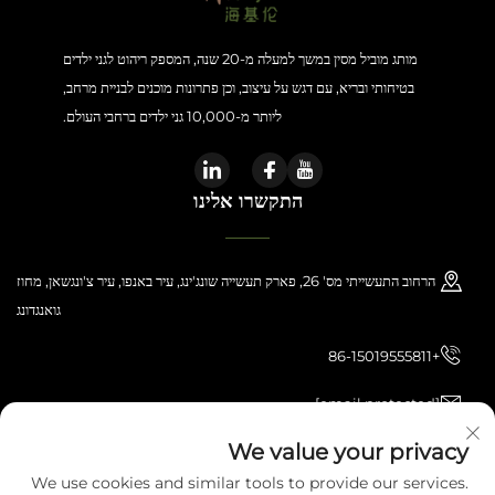
מותג מוביל מסין במשך למעלה מ-20 שנה, המספק ריהוט לגני ילדים
בטיחותי ובריא, עם דגש על עיצוב, וכן פתרונות מוכנים לבניית מרחב,
ליותר מ-10,000 גני ילדים ברחבי העולם.
התקשרו אלינו
הרחוב התעשייתי מס' 26, פארק תעשייה שונג'ינג, עיר באנפו, עיר צ'ונגשאן, מחוז
גואנגדונג
+86-15019555811
[email protected]
We value your privacy
We use cookies and similar tools to provide our services.