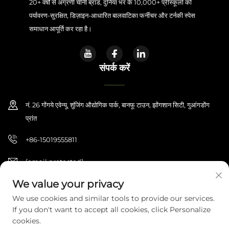
20+ वर्षों से अग्रणी चीनी ब्रांड, दुनिया भर के 10,000+ प्रीस्कूलों को
पर्यावरण-सुरक्षित, डिज़ाइन-आधारित बालवाटिका फर्नीचर और टर्नकी स्पेस
Contact Us
समाधान आपूर्ति कर रहा है।
ब्लॉग
संपर्क करें
नं. 26 गोंगये एवेन्यू, शुंजिंग औद्योगिक पार्क, बानफू टाउन, झोंगशान सिटी, गुआंगडोंग
प्रांत
+86-15019555811
[email protected]
We value your privacy
We use cookies and similar tools to provide our services.
कॉपीराइट © 2026 झोंगशान हाईजिलुन कल्चरल एंड एजुकेशनल प्रोडक्ट कंपनी लिमिटेड।
If you don't want to accept all cookies, click Personalize
सर्वाधिकार सुरक्षित।
गोपनीयता नीति
cookies.