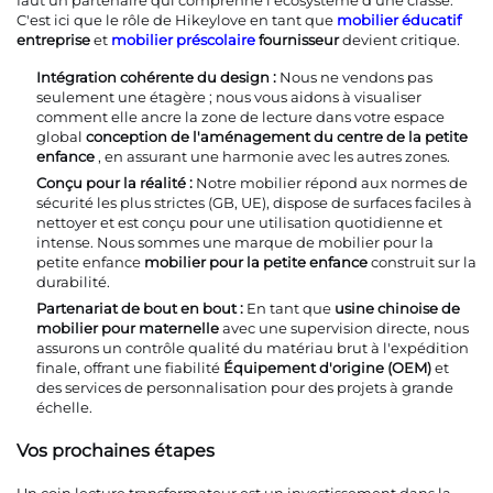
faut un partenaire qui comprenne l'écosystème d'une classe.
C'est ici que le rôle de Hikeylove en tant que
mobilier éducatif
entreprise
et
mobilier préscolaire
fournisseur
devient critique.
Intégration cohérente du design :
Nous ne vendons pas
seulement une étagère ; nous vous aidons à visualiser
comment elle ancre la zone de lecture dans votre espace
global
conception de l'aménagement du centre de la petite
enfance
, en assurant une harmonie avec les autres zones.
Conçu pour la réalité :
Notre mobilier répond aux normes de
sécurité les plus strictes (GB, UE), dispose de surfaces faciles à
nettoyer et est conçu pour une utilisation quotidienne et
intense. Nous sommes une marque de mobilier pour la
petite enfance
mobilier pour la petite enfance
construit sur la
durabilité.
Partenariat de bout en bout :
En tant que
usine chinoise de
mobilier pour maternelle
avec une supervision directe, nous
assurons un contrôle qualité du matériau brut à l'expédition
finale, offrant une fiabilité
Équipement d'origine (OEM)
et
des services de personnalisation pour des projets à grande
échelle.
Vos prochaines étapes