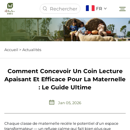
FR
Page d’accueil
Accueil >
Actualités
À Propos De Nous
Comment Concevoir Un Coin Lecture
Produits
Apaisant Et Efficace Pour La Maternelle
: Le Guide Ultime
Actualités
Jan 05, 2026
Études de Cas
Chaque classe de maternelle recèle le potentiel d'un espace
Télécharger
transformateur — un refuge calme qui fait bien plus que