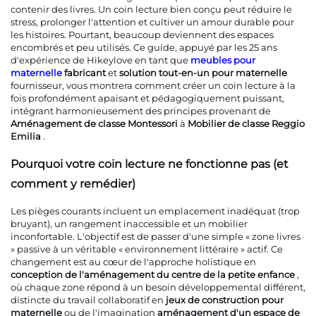
contenir des livres. Un coin lecture bien conçu peut réduire le
stress, prolonger l'attention et cultiver un amour durable pour
Contactez-Nous
les histoires. Pourtant, beaucoup deviennent des espaces
encombrés et peu utilisés. Ce guide, appuyé par les 25 ans
d'expérience de Hikeylove en tant que
meubles pour
maternelle
fabricant
et
solution tout-en-un pour maternelle
Blogues
fournisseur, vous montrera comment créer un coin lecture à la
fois profondément apaisant et pédagogiquement puissant,
intégrant harmonieusement des principes provenant de
Aménagement de classe Montessori
à
Mobilier de classe Reggio
Emilia
.
Pourquoi votre coin lecture ne fonctionne pas (et
comment y remédier)
Les pièges courants incluent un emplacement inadéquat (trop
bruyant), un rangement inaccessible et un mobilier
inconfortable. L'objectif est de passer d'une simple « zone livres
» passive à un véritable « environnement littéraire » actif. Ce
changement est au cœur de l'approche holistique en
conception de l'aménagement du centre de la petite enfance
,
où chaque zone répond à un besoin développemental différent,
distincte du travail collaboratif en
jeux de construction pour
maternelle
ou de l'imagination
aménagement d'un espace de