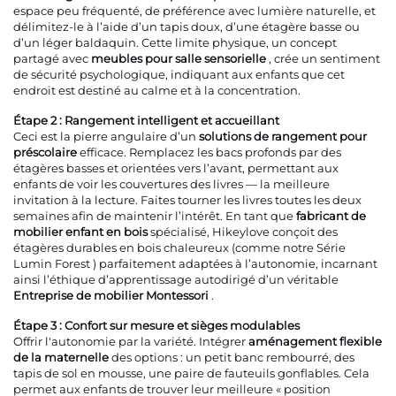
espace peu fréquenté, de préférence avec lumière naturelle, et
délimitez-le à l’aide d’un tapis doux, d’une étagère basse ou
d’un léger baldaquin. Cette limite physique, un concept
partagé avec
meubles pour salle sensorielle
, crée un sentiment
de sécurité psychologique, indiquant aux enfants que cet
endroit est destiné au calme et à la concentration.
Étape 2 : Rangement intelligent et accueillant
Ceci est la pierre angulaire d’un
solutions de rangement pour
préscolaire
efficace. Remplacez les bacs profonds par des
étagères basses et orientées vers l’avant, permettant aux
enfants de voir les couvertures des livres — la meilleure
invitation à la lecture. Faites tourner les livres toutes les deux
semaines afin de maintenir l’intérêt. En tant que
fabricant de
mobilier enfant en bois
spécialisé, Hikeylove conçoit des
étagères durables en bois chaleureux (comme notre
Série
Lumin Forest
) parfaitement adaptées à l’autonomie, incarnant
ainsi l’éthique d’apprentissage autodirigé d’un véritable
Entreprise de mobilier Montessori
.
Étape 3 : Confort sur mesure et sièges modulables
Offrir l'autonomie par la variété. Intégrer
aménagement flexible
de la maternelle
des options : un petit banc rembourré, des
tapis de sol en mousse, une paire de fauteuils gonflables. Cela
permet aux enfants de trouver leur meilleure « position