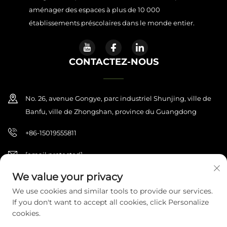
aménager des espaces à plus de 10 000
établissements préscolaires dans le monde entier.
CONTACTEZ-NOUS
No. 26, avenue Gongye, parc industriel Shunjing, ville de
Banfu, ville de Zhongshan, province du Guangdong
+86-15019555811
[email protected]
We value your privacy
We use cookies and similar tools to provide our services.
Copyright © 2026 Zhongshan Haijilun Cultural And Educational
If you don't want to accept all cookies, click Personalize
Product Co., Ltd.. Tous droits réservés.
Politique de confidentialité
cookies.