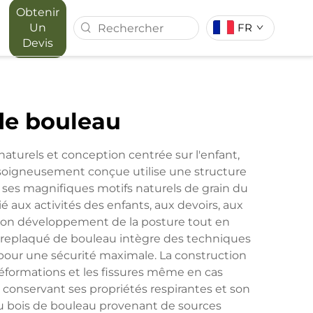
Obtenir
Un
FR
Devis
 FOREST
SÉRIE MAPORA
de bouleau
RIEUR
aturels et conception centrée sur l'enfant,
soigneusement conçue utilise une structure
 ses magnifiques motifs naturels de grain du
 aux activités des enfants, aux devoirs, aux
 bon développement de la posture tout en
ontreplaqué de bouleau intègre des techniques
s pour une sécurité maximale. La construction
éformations et les fissures même en cas
n conservant ses propriétés respirantes et son
 du bois de bouleau provenant de sources