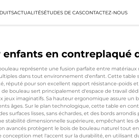
DUITS
ACTUALITÉS
ÉTUDES DE CAS
CONTACTEZ-NOUS
SÉRIE LINEA
SÉRIE LUMIN
r enfants en contreplaqué 
NTS
ESPACE FONCTIONNEL
ESPACE EXTÉ
ouleau représente une fusion parfaite entre matériaux n
ltiples dans tout environnement d'enfant. Cette table 
, réputé pour son excellent rapport résistance-poids et
 de bouleau sert principalement d'espace de travail dédié
'aux jeux imaginatifs. Sa hauteur ergonomique assure un
rents âges. Sur le plan technologique, cette table en c
 des surfaces lisses, sans échardes, et des bords arrondi
 stabilité dimensionnelle supérieure, empêchant les d
tion avancés protègent le bois de bouleau naturel tout e
e conception met l'accent sur la durabilité, en utilisant