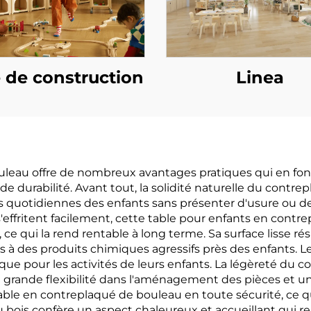
e de construction
Linea
uleau offre de nombreux avantages pratiques qui en fon
 de durabilité. Avant tout, la solidité naturelle du contr
vités quotidiennes des enfants sans présenter d'usure o
 s'effritent facilement, cette table pour enfants en cont
 ce qui la rend rentable à long terme. Sa surface lisse ré
rs à des produits chimiques agressifs près des enfants. 
ique pour les activités de leurs enfants. La légèreté d
 grande flexibilité dans l'aménagement des pièces et un
e en contreplaqué de bouleau en toute sécurité, ce qui 
u bois confère un aspect chaleureux et accueillant qui r