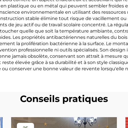
s en plastique ou en métal qui peuvent sembler froides et
science environnementale en utilisant des ressources r
construction stable élimine tout risque de vacillement o
nts de jeu actif ou de travail scolaire concentré. La ré
u toucher quelle que soit la température ambiante, cont
es. Les propriétés antibactériennes naturelles du bois
ement la prolifération bactérienne à la surface. Le mon
vention professionnelle ni outils spécialisés. Son desig
ne jamais obsolète, conservant son attrait à mesure qu
 reste élevée grâce à sa durabilité et à son style classi
 ou conserver une bonne valeur de revente lorsqu'elle n'
Conseils pratiques