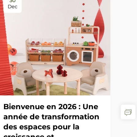
30
0
Dec
Ja
L'h
25
es
VOI
Bienvenue en 2026 : Une
année de transformation
des espaces pour la
croissance et